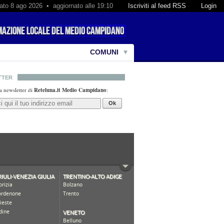
ato 8 ago 2026 • aggiornato alle 19:10
Iscriviti al feed RSS
Login
COMUNI
TTER
lla newsletter di
Reteluna.it Medio Campidano
:
Ok